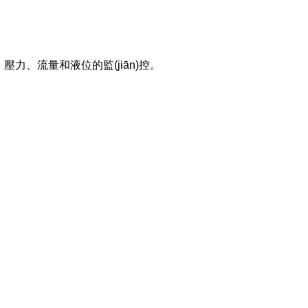
、壓力、流量和液位的監(jiān)控。