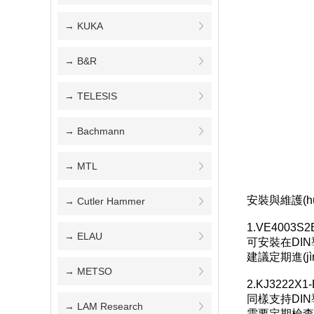
→ KUKA
→ B&R
→ TELESIS
→ Bachmann
→ MTL
安裝與維護(h
→ Cutler Hammer
1.VE4003S
→ ELAU
可安裝在DIN導(
建議定期進(jì
→ METSO
2.KJ3222X1
同樣支持DIN導(
→ LAM Research
需要定期檢查和維護