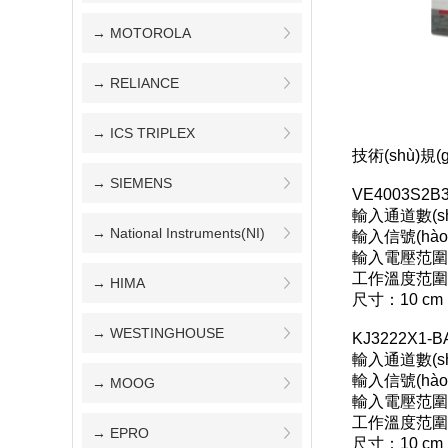
→ MOTOROLA
→ RELIANCE
→ ICS TRIPLEX
技術(shù)規(
→ SIEMENS
VE4003S2B
輸入通道數(sh
→ National Instruments(NI)
輸入信號(hào
輸入電壓范圍：
工作溫度范圍：
→ HIMA
尺寸：10 cm ×
→ WESTINGHOUSE
KJ3222X1-B
輸入通道數(sh
輸入信號(hào
→ MOOG
輸入電壓范圍：通
工作溫度范圍：
→ EPRO
尺寸：10 cm 