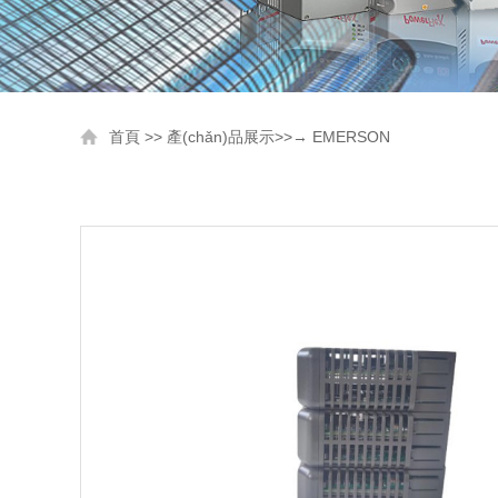
首頁
>>
產(chǎn)品展示
>>
→ EMERSON