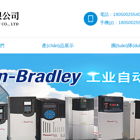
電話：1805002554
手機(jī)：18050025
我們
產(chǎn)品展示
團(tuán)隊(du