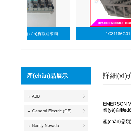
G04 現(xiàn)貨歡迎來詢
1C31166G01
詳細(xì
產(chǎn)品展示
→ ABB
EMERSON V
業(yè)自動(dòn
→ General Electric (GE)
產(chǎn)
→ Bently Nevada