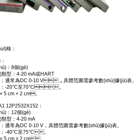
guī)格：
3：
ù)：8個(gè)
)類型：4-20 mA或HART
通常為DC 0-10 V，具體范圍需參考數(shù)據(jù)表。
-20°C至70°C。
 5 cm × 2 cm。
A1 12P2532X152：
ù)：12個(gè)
)類型：4-20 mA
常為DC 0-10 V，具體范圍需參考數(shù)據(jù)表。
-40°C至75°C。
× 5 cm × 2 cm。