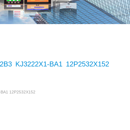
B3 KJ3222X1-BA1 12P2532X152
-BA1 12P2532X152