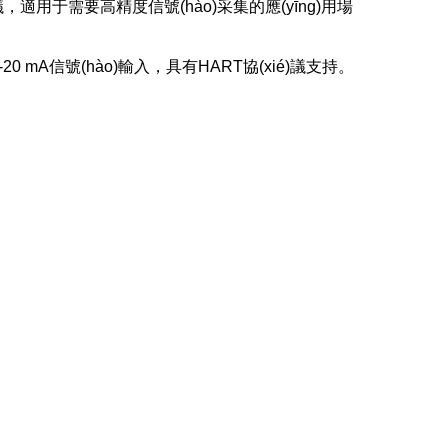
)議，適用于需要高精度信號(hào)采集的應(yīng)用場
，支持4-20 mA信號(hào)輸入，具有HART協(xié)議支持。