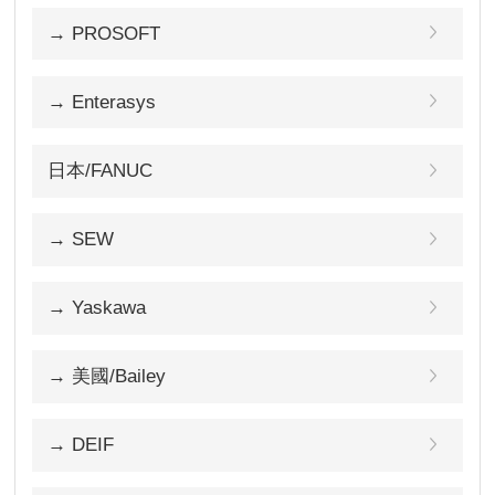
→ PROSOFT
→ Enterasys
日本/FANUC
→ SEW
→ Yaskawa
→ 美國/Bailey
→ DEIF