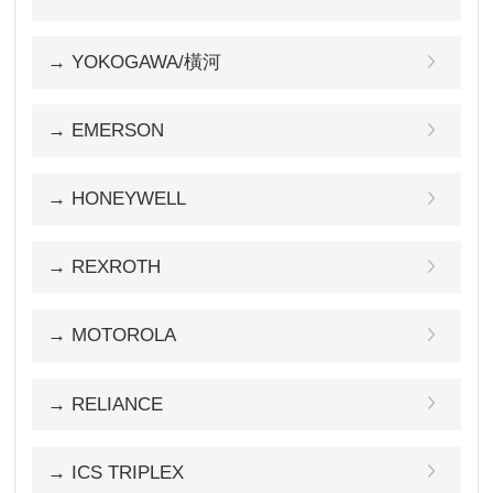
→ YOKOGAWA/橫河
→ EMERSON
→ HONEYWELL
→ REXROTH
→ MOTOROLA
→ RELIANCE
→ ICS TRIPLEX