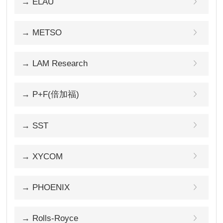
→ ELAU
→ METSO
→ LAM Research
→ P+F(倍加福)
→ SST
→ XYCOM
→ PHOENIX
→ Rolls-Royce