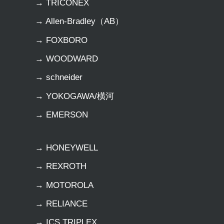
→ TRICONEX
→ Allen-Bradley（AB）
→ FOXBORO
→ WOODWARD
→ schneider
→ YOKOGAWA/橫河
→ EMERSON
→ HONEYWELL
→ REXROTH
→ MOTOROLA
→ RELIANCE
→ ICS TRIPLEX