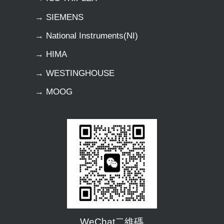
→ SIEMENS
→ National Instruments(NI)
→ HIMA
→ WESTINGHOUSE
→ MOOG
WeChat二維碼