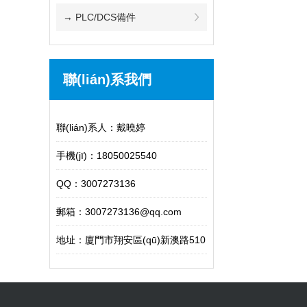
→ PLC/DCS備件
聯(lián)系我們
聯(lián)系人：戴曉婷
手機(jī)：18050025540
QQ：3007273136
郵箱：3007273136@qq.com
地址：廈門市翔安區(qū)新澳路510
號(hào)609室