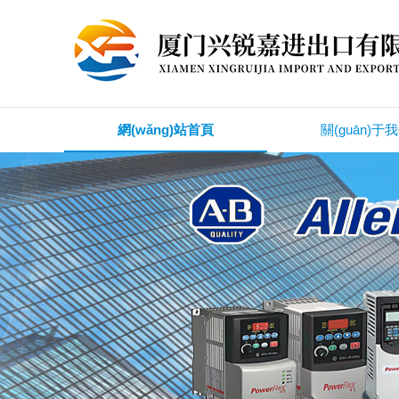
網(wǎng)站首頁
關(guān)于