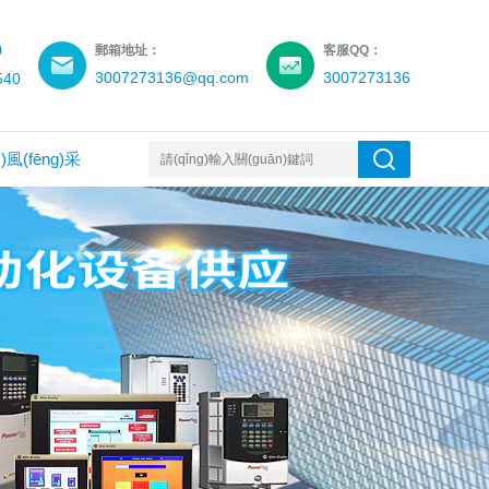
0
郵箱地址：
客服QQ：
3007273136@qq.com
3007273136
540
ì)風(fēng)采
聯(lián)系我們