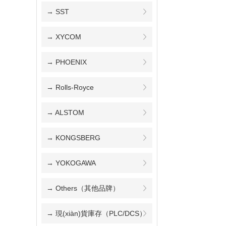
→ SST
→ XYCOM
→ PHOENIX
→ Rolls-Royce
→ ALSTOM
→ KONGSBERG
→ YOKOGAWA
→ Others（其他品牌）
→ 現(xiàn)貨庫存（PLC/DCS）