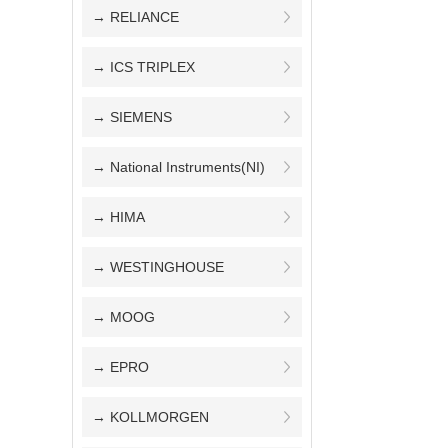
→ RELIANCE
→ ICS TRIPLEX
→ SIEMENS
→ National Instruments(NI)
→ HIMA
→ WESTINGHOUSE
→ MOOG
→ EPRO
→ KOLLMORGEN