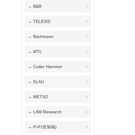
→ B&R
→ TELESIS
→ Bachmann
→ MTL
→ Cutler Hammer
→ ELAU
→ METSO
→ LAM Research
→ P+F(倍加福)