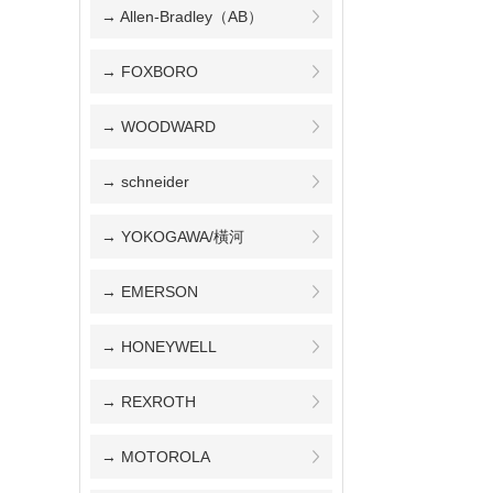
→ Allen-Bradley（AB）
→ FOXBORO
→ WOODWARD
→ schneider
→ YOKOGAWA/橫河
→ EMERSON
→ HONEYWELL
→ REXROTH
→ MOTOROLA