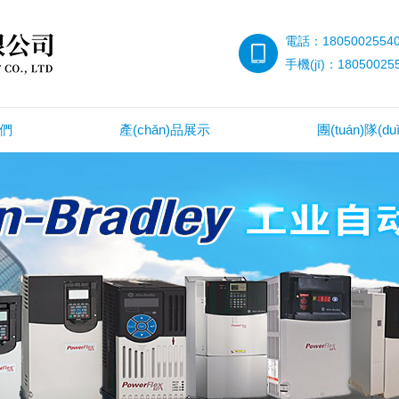
電話：1805002554
手機(jī)：18050025
我們
產(chǎn)品展示
團(tuán)隊(du