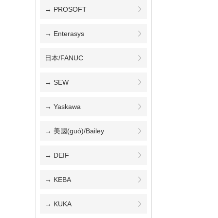
→ PROSOFT
→ Enterasys
日本/FANUC
→ SEW
→ Yaskawa
→ 美國(guó)/Bailey
→ DEIF
→ KEBA
→ KUKA