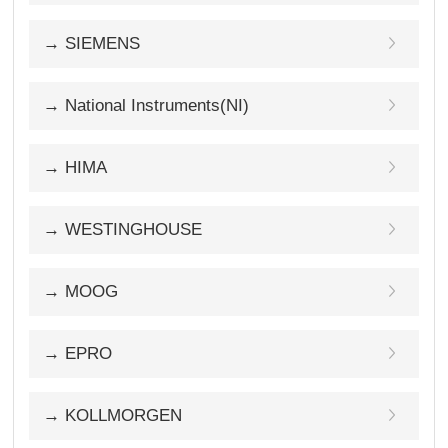
→ SIEMENS
→ National Instruments(NI)
→ HIMA
→ WESTINGHOUSE
→ MOOG
→ EPRO
→ KOLLMORGEN