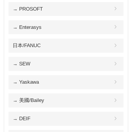
→ PROSOFT
→ Enterasys
日本/FANUC
→ SEW
→ Yaskawa
→ 美國/Bailey
→ DEIF