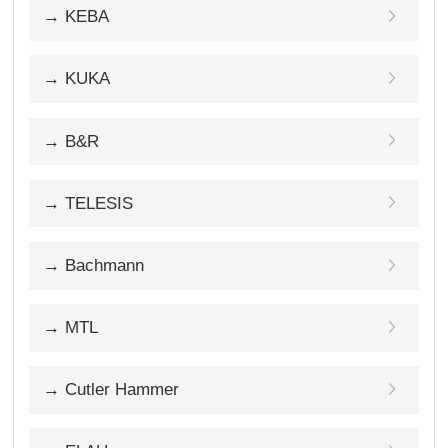
→ KEBA
→ KUKA
→ B&R
→ TELESIS
→ Bachmann
→ MTL
→ Cutler Hammer