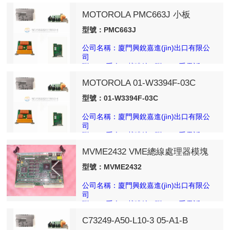
18050025540
MOTOROLA PMC663J 小板
型號：PMC663J
公司名稱：廈門興銳嘉進(jìn)出口有限公
司
聯(lián)系人：戴曉婷 | 聯(lián)系電話：
18050025540
MOTOROLA 01-W3394F-03C
型號：01-W3394F-03C
公司名稱：廈門興銳嘉進(jìn)出口有限公
司
聯(lián)系人：戴曉婷 | 聯(lián)系電話：
18050025540
MVME2432 VME總線處理器模塊
型號：MVME2432
公司名稱：廈門興銳嘉進(jìn)出口有限公
司
聯(lián)系人：戴曉婷 | 聯(lián)系電話：
18050025540
C73249-A50-L10-3 05-A1-B