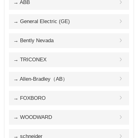
→ ABB
→ General Electric (GE)
→ Bently Nevada
→ TRICONEX
→ Allen-Bradley（AB）
→ FOXBORO
→ WOODWARD
→ schneider