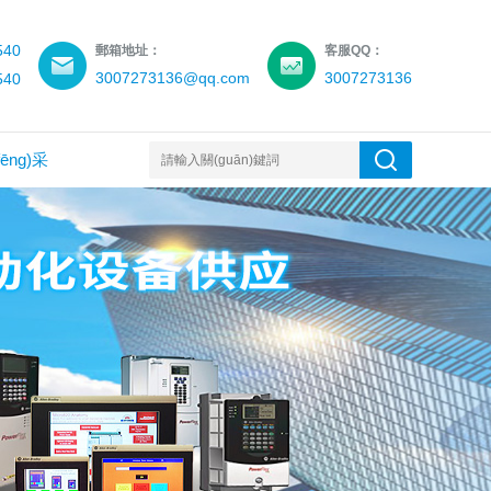
540
郵箱地址：
客服QQ：
3007273136@qq.com
3007273136
540
fēng)采
聯(lián)系我們