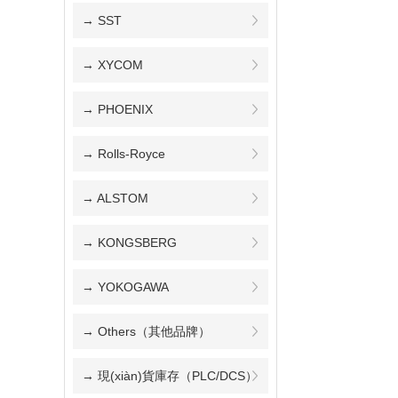
→ SST
→ XYCOM
→ PHOENIX
→ Rolls-Royce
→ ALSTOM
→ KONGSBERG
→ YOKOGAWA
→ Others（其他品牌）
→ 現(xiàn)貨庫存（PLC/DCS）