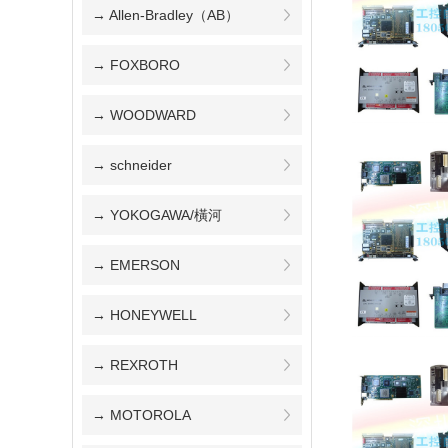
→ Allen-Bradley（AB）
→ FOXBORO
→ WOODWARD
→ schneider
→ YOKOGAWA/橫河
→ EMERSON
→ HONEYWELL
→ REXROTH
→ MOTOROLA